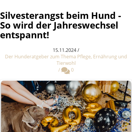
Silvesterangst beim Hund -
So wird der Jahreswechsel
entspannt!
15.11.2024
/
Der Hunderatgeber zum Thema Pflege, Ernährung und
Tierwohl
Kommentare
/
0