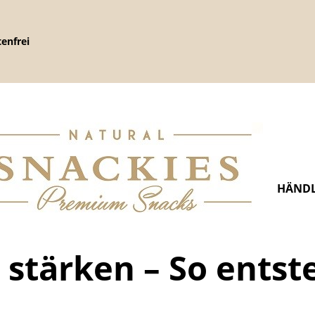
enfrei
HÄNDL
stärken – So entst