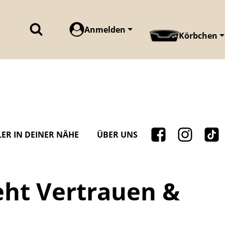
Anmelden
Körbchen
ER IN DEINER NÄHE
ÜBER UNS
eht Vertrauen &