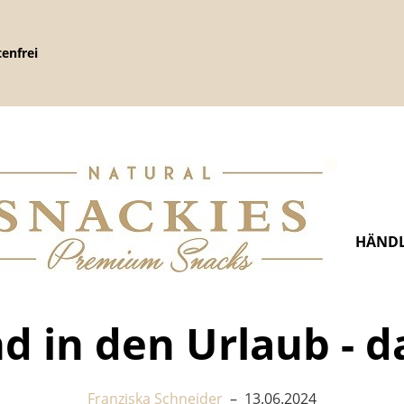
enfrei
HÄNDL
d in den Urlaub - da
Franziska Schneider
–
13.06.2024