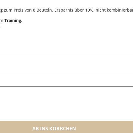
0g
zum Preis von 8 Beuteln. Ersparnis über 10%, nicht kombinierba
im
Training
.
.
AB INS KÖRBCHEN