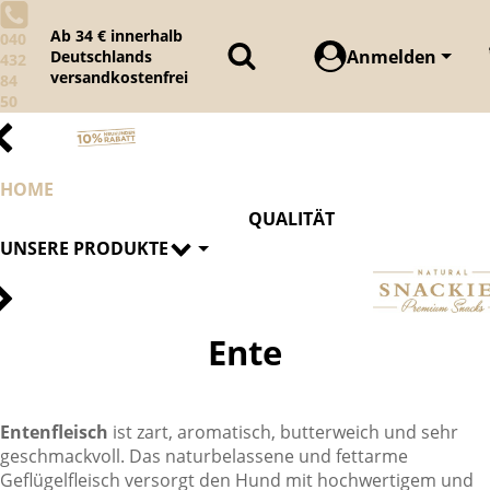
Ab 34 € innerhalb
040
Anmelden
Deutschlands
432
versandkostenfrei
84
50
HOME
QUALITÄT
UNSERE PRODUKTE
Ente
Entenfleisch
ist zart, aromatisch, butterweich und sehr
geschmackvoll. Das naturbelassene und fettarme
Geflügelfleisch versorgt den Hund mit hochwertigem und