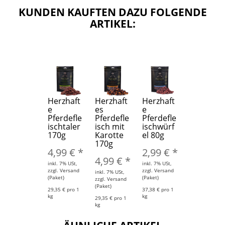
KUNDEN KAUFTEN DAZU FOLGENDE
ARTIKEL:
Herzhaft
Herzhaft
Herzhaft
e
es
e
Pferdefle
Pferdefle
Pferdefle
ischtaler
isch mit
ischwürf
170g
Karotte
el 80g
170g
4,99 €
*
2,99 €
*
4,99 €
*
inkl. 7% USt,
inkl. 7% USt,
zzgl. Versand
zzgl. Versand
inkl. 7% USt,
(Paket)
(Paket)
zzgl. Versand
(Paket)
29,35 € pro 1
37,38 € pro 1
kg
kg
29,35 € pro 1
kg