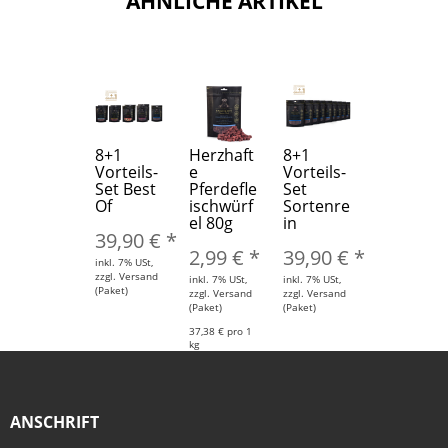
ÄHNLICHE ARTIKEL
8+1
Herzhaft
8+1
Vorteils-
e
Vorteils-
Set Best
Pferdefle
Set
Of
ischwürf
Sortenre
el 80g
in
39,90 €
*
2,99 €
*
39,90 €
*
inkl. 7% USt,
zzgl. Versand
inkl. 7% USt,
inkl. 7% USt,
(Paket)
zzgl. Versand
zzgl. Versand
(Paket)
(Paket)
37,38 € pro 1
kg
ANSCHRIFT