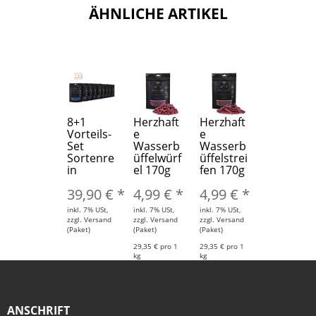
ÄHNLICHE ARTIKEL
8+1
Herzhaft
Herzhaft
Vorteils-
e
e
Set
Wasserb
Wasserb
Sortenre
üffelwürf
üffelstrei
in
el 170g
fen 170g
39,90 €
*
4,99 €
*
4,99 €
*
inkl. 7% USt,
inkl. 7% USt,
inkl. 7% USt,
zzgl. Versand
zzgl. Versand
zzgl. Versand
(Paket)
(Paket)
(Paket)
29,35 € pro 1
29,35 € pro 1
kg
kg
ANSCHRIFT