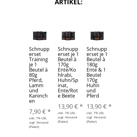
ARTIKEL:
Schnupp
Schnupp
Schnupp
erset
erset je 1
erset je 1
Training
Beutel à
Beutel à
je 1
170g
180g
Beutel à
Ente/Ko
Ente & 1
80g
hlrabi,
Beutel
Pferd,
Huhn/Sp
170g
Lamm
inat,
Huhn
und
Ente/Rot
und
Kaninch
e Beete
Pferd
en
13,90 €
*
13,90 €
*
7,90 €
*
inkl. 7% USt,
inkl. 7% USt,
zzgl. Versand
zzgl. Versand
inkl. 7% USt,
(Paket)
(Paket)
zzgl. Versand
(Paket)