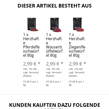
DIESER ARTIKEL BESTEHT AUS
1
x
1
x
1
x
Herzhaft
Herzhaft
Herzhaft
e
e
e
Pferdefle
Wasserb
Ziegenfle
ischwürf
üffelwürf
ischwürf
el 80g
el 80g
el 80g
2,99 €
*
2,99 €
*
2,99 €
*
inkl. 7% USt,
inkl. 7% USt,
inkl. 7% USt,
zzgl. Versand
zzgl. Versand
zzgl. Versand
(Paket)
(Paket)
(Paket)
37,38 € pro 1
37,38 € pro 1
37,38 € pro 1
kg
kg
kg
KUNDEN KAUFTEN DAZU FOLGENDE